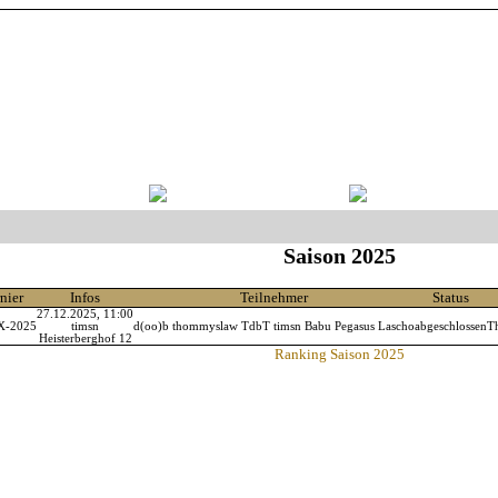
Saison 2025
nier
Infos
Teilnehmer
Status
27.12.2025, 11:00
X-2025
timsn
d(oo)b thommyslaw TdbT timsn Babu Pegasus Lascho
abgeschlossen
T
Heisterberghof 12
Ranking Saison 2025