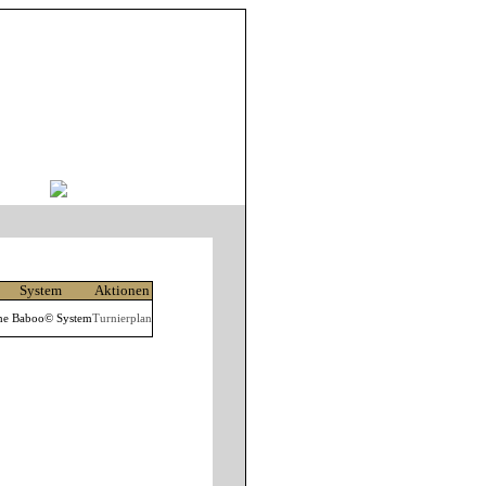
System
Aktionen
he Baboo© System
Turnierplan