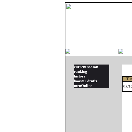
current season
ranking
history
Tur
booster drafts
mrnOnline
MRN-