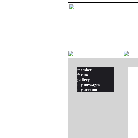
member
forum
gallery
my messages
my account