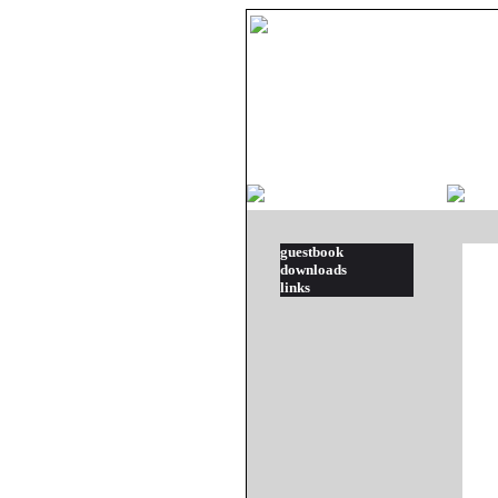
guestbook
downloads
links