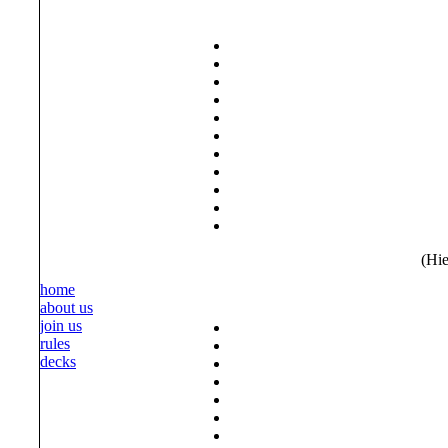
(Hie
home
about us
join us
rules
decks