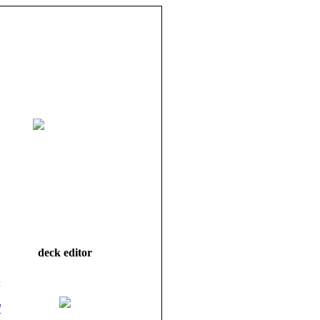
deck editor
h
d