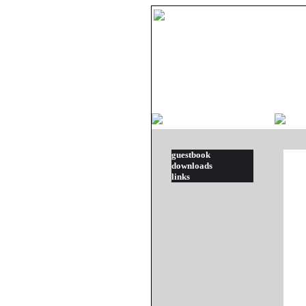
guestbook
downloads
links