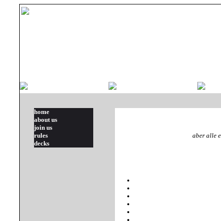
home
about us
join us
rules
aber alle 
decks