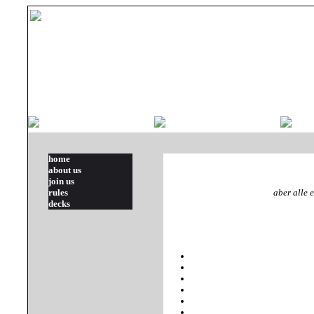
home
about us
join us
rules
aber alle 
decks