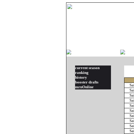
current season
ranking
history
booster drafts
Sa
mrnOnline
Sa
Sa
Sa
Sa
Sa
Sa
Sa
Sa
Sa