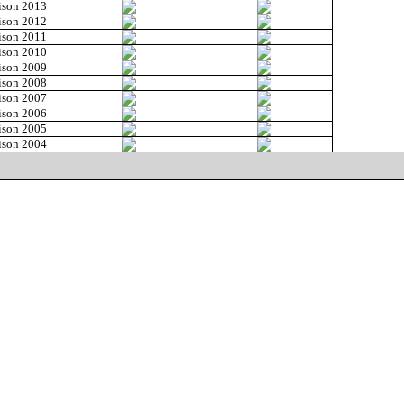
ison 2013
ison 2012
ison 2011
ison 2010
ison 2009
ison 2008
ison 2007
ison 2006
ison 2005
ison 2004