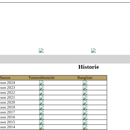
Historie
Saison
Turnierübersicht
Rangliste
ison 2024
ison 2023
ison 2022
ison 2021
ison 2020
ison 2019
ison 2017
ison 2016
ison 2015
ison 2014